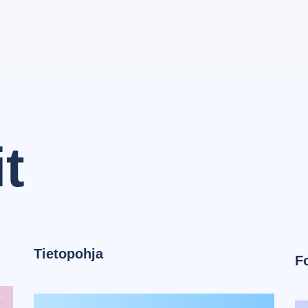
t
Tietopohja
F