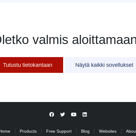
letko valmis aloittamaa
Tutustu tietokantaan
Näytä kaikki sovellukset
Home
Products
Free Support
Blog
Websites
Abou