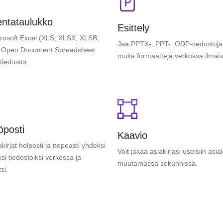
ntataulukko
Esittely
rosoft Excel (XLS, XLSX, XLSB,
Jaa PPTX-, PPT-, ODP-tiedostoja
 Open Document Spreadsheet
muita formaatteja verkossa ilmais
tiedostot.
posti
Kaavio
kirjat helposti ja nopeasti yhdeksi
Voit jakaa asiakirjasi useisiin asiak
ksi tiedostoiksi verkossa ja
muutamassa sekunnissa.
si.