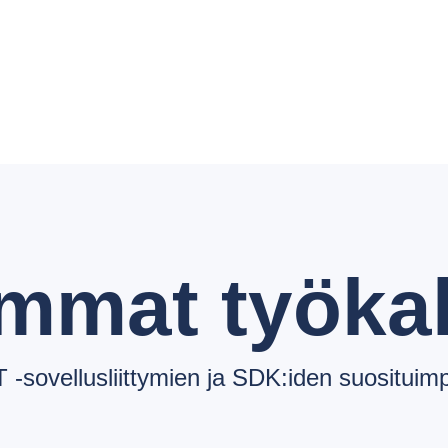
mmat työkal
T -sovellusliittymien ja SDK:iden suosituim