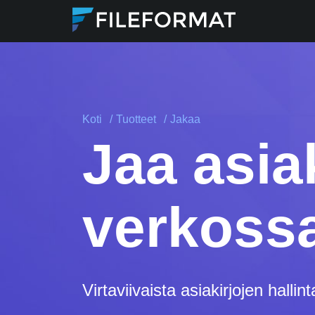
Koti
Tuotteet
Jakaa
Jaa asiak
verkossa
Virtaviivaista asiakirjojen halli