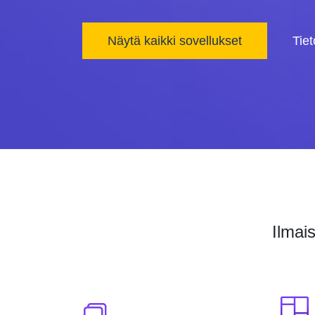
Näytä kaikki sovellukset
Tie
Ilmai