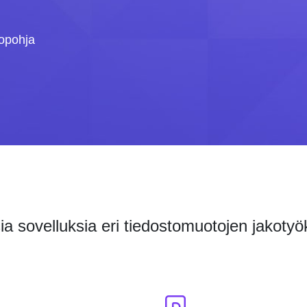
topohja
sia sovelluksia eri tiedostomuotojen jakotyök