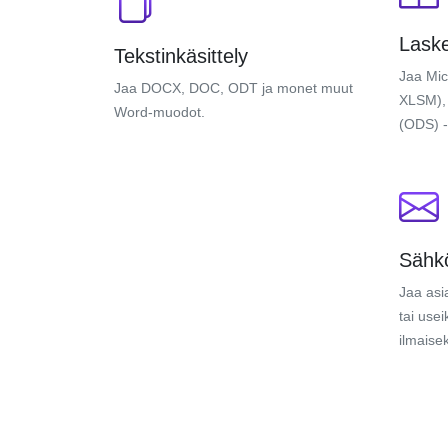
Laske
Tekstinkäsittely
Jaa Mic
Jaa DOCX, DOC, ODT ja monet muut
XLSM),
Word-muodot.
(ODS) -
Sähkö
Jaa asia
tai usei
ilmaisek