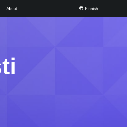
Finnish
About
ti