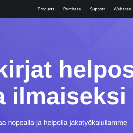
Products
Purchase
Support
Websites
irjat helpos
 ilmaiseksi
ntaa nopealla ja helpolla jakotyökalullamme